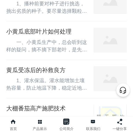
时，拔除病苗、弱苗、虫苗、保留健
　　1、播种前要对种子进行挑选，
壮苗，同时拔除田间杂草。　　2、
挑出劣质的种子。要尽量选择颗粒饱
做好苗期追肥工作。根据各示范户的
满的种子进行播种。播种时需要注意
萝卜生长情况，有针对性的做好追肥
的是种子撒放要均匀，萝卜正确的播
小黄瓜底部叶片如何处理
工作，一般每亩追施尿素8-10公
种量为每667平方米（每亩）250-500
斤。　　3、做好病虫防治工作。目
克。种子播下后，为了防止播种沟内
　　一、小黄瓜生产中，总会听到这
前商无病害发生，主要应抓好虫害防
水分散失，要及时覆土。覆土的厚度
样的疑问，摘不摘下部老叶，是先摘
治工作，常见...
为2-3厘米，不可过厚，否则会防碍
叶再落蔓还是先落蔓再摘叶。笔者认
种芽出土。覆土要均匀，防止种子裸
为，下部老叶一定要摘除，先摘叶再
黄瓜受冻后的补救良方
露，覆土完成后，要及时脚踏震压，
落蔓，这样效果才好。　　1、摘除
保持播种地的墒情，以便种苗出土。
老叶好处多　　2、地膜有用，但作
　　1、灌水保温。灌水能增加土壤
然后就是等待着青萝卜生长出来了...
用有限。棚内铺设地膜对于降低湿度
热容量，防止地温下降，稳定近地表
有一定的作用，但黄瓜茎蔓下部贴近
大气温度，有利于气温平稳上升，使
地面处仍是湿气的聚积地，下部老叶
受冻组织恢复机能。　　2、放风降
大棚番茄高产施肥技术
染病更易，且会逐步向上感染，造成
温。黄瓜受冻后，不能立即闭棚升
更大的为害，菜农用于防治病害所花
温，只能放风降温，以使棚内温度缓
　　1、番茄生长期长，可连续开花
费用肯定多于雇工的劳务费用，省钱
慢上升，避免温度急骤上升而使受冻
结果，耐肥，产量高，根系主要分布
首页
产品展示
公司简介
联系我们
一键分享
一说无从谈...
组织坏死。　　3、人工喷水。喷水