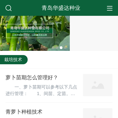
青岛华盛达种业
栽培技术
萝卜苗期怎么管理好？
　　一、萝卜苗期可以参考以下几点
进行管理：　　1、间苗、定苗。目
前萝卜欲进入间苗、定苗阶段，应及
时做好间苗定苗工作，以免互相争夺
青萝卜种植技术
养分，导致生长瘦弱。间苗、定苗